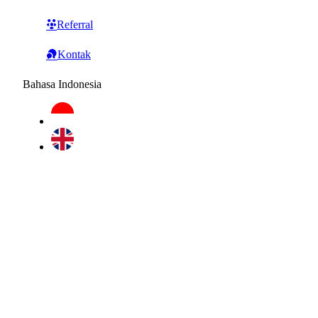
Referral
Kontak
Bahasa Indonesia