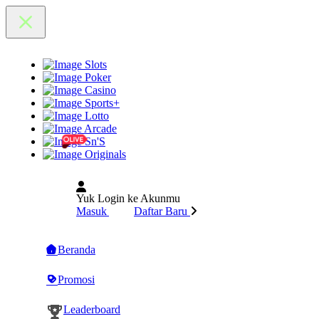
Slots
Poker
Casino
Sports+
Lotto
Arcade
Sn'S
Originals
Yuk Login ke Akunmu
Masuk
Atau
Daftar Baru
Beranda
Promosi
Leaderboard