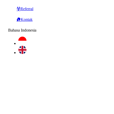
Referral
Kontak
Bahasa Indonesia