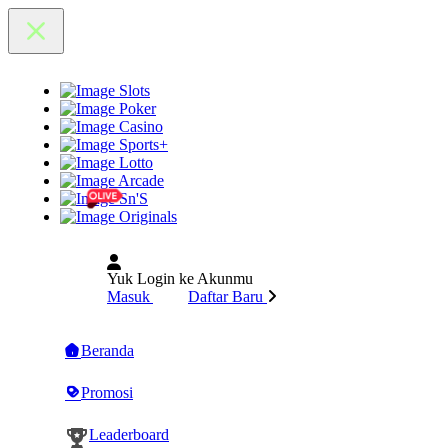
Slots
Poker
Casino
Sports+
Lotto
Arcade
Sn'S
Originals
Yuk Login ke Akunmu
Masuk
Atau
Daftar Baru
Beranda
Promosi
Leaderboard