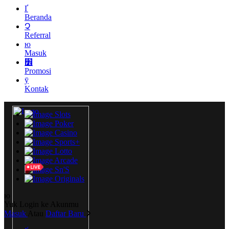
Beranda
Referral
Masuk
Promosi
Kontak
Slots
Poker
Casino
Sports+
Lotto
Arcade
Sn'S
Originals
Yuk Login ke Akunmu
Masuk
Atau
Daftar Baru