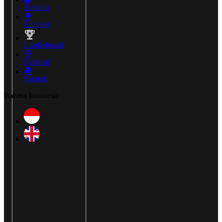
Beranda
Promosi
Leaderboard
Referral
Kontak
Bahasa Indonesia