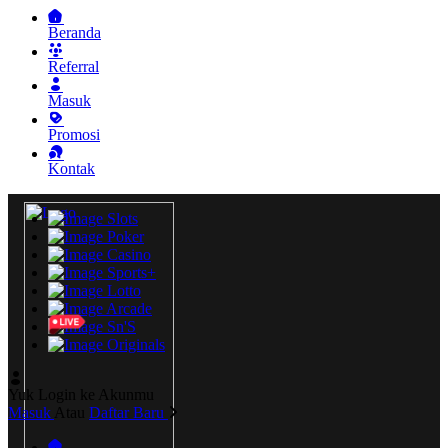
Beranda
Referral
Masuk
Promosi
Kontak
Slots
Poker
Casino
Sports+
Lotto
Arcade
Sn'S
Originals
Yuk Login ke Akunmu
Masuk
Atau
Daftar Baru