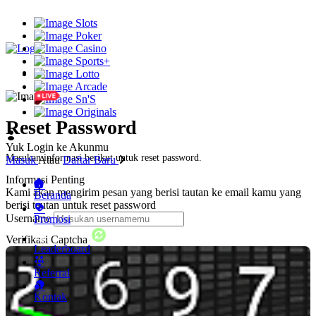
Slots
Poker
Casino
Sports+
Lotto
Arcade
Sn'S
Originals
Reset Password
Yuk Login ke Akunmu
Masukan informasi berikut untuk reset password.
Masuk
Atau
Daftar Baru
Informasi Penting
Kami akan mengirim pesan yang berisi tautan ke email kamu yang
Beranda
berisi tautan untuk reset password
Username
Promosi
Verifikasi Captcha
Leaderboard
Referral
Kontak